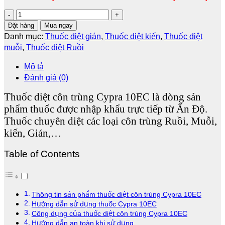
Thuốc
Đặt hàng
diệt
Mua ngay
côn
Danh mục:
Thuốc diệt gián
,
Thuốc diệt kiến
,
Thuốc diệt
trùng
muỗi
,
Thuốc diệt Ruồi
Cypra
10EC
Mô tả
số
Đánh giá (0)
lượng
Thuốc diệt côn trùng Cypra 10EC là dòng sản
phẩm thuốc được nhập khẩu trực tiếp từ Ấn Độ.
Thuốc chuyên diệt các loại côn trùng Ruồi, Muỗi,
kiến, Gián,…
Table of Contents
Thông tin sản phẩm thuốc diệt côn trùng Cypra 10EC
Hướng dẫn sử dụng thuốc Cypra 10EC
Công dụng của thuốc diệt côn trùng Cypra 10EC
Hướng dẫn an toàn khi sử dụng