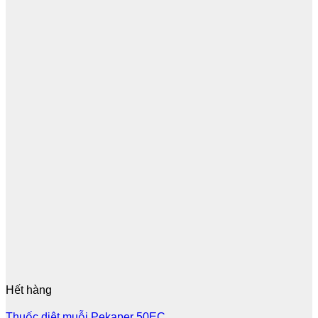
Hết hàng
Thuốc diệt muỗi Pekaper 50EC