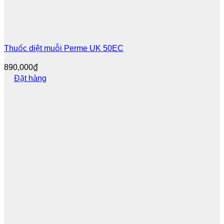
Thuốc diệt muỗi Perme UK 50EC
890,000
₫
Đặt hàng