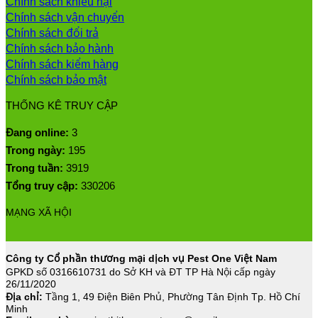
Chính sách khiếu nại
Chính sách vận chuyển
Chính sách đổi trả
Chính sách bảo hành
Chính sách kiểm hàng
Chính sách bảo mật
THỐNG KÊ TRUY CẬP
Đang online:
3
Trong ngày:
195
Trong tuần:
3919
Tổng truy cập:
330206
MẠNG XÃ HỘI
Công ty Cổ phần thương mại dịch vụ Pest One Việt Nam
GPKD số 0316610731 do Sở KH và ĐT TP Hà Nội cấp ngày
26/11/2020
Địa chỉ:
Tầng 1, 49 Điện Biên Phủ, Phường Tân Định Tp. Hồ Chí
Minh