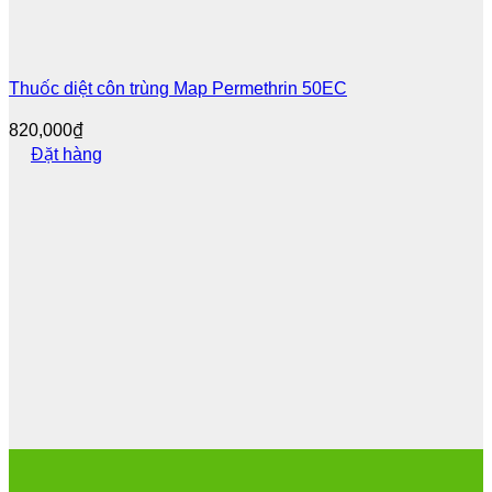
Thuốc diệt côn trùng Map Permethrin 50EC
820,000
₫
Đặt hàng