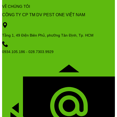
VỀ CHÚNG TÔI
CÔNG TY CP TM DV PEST ONE VIỆT NAM
Tầng 1, 49 Điện Biên Phủ, phường Tân Định, Tp. HCM
0934.105.186 - 028.7303.9929