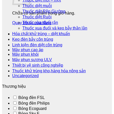
Thuốc diệt mối – mọt
Thuốc diệt muỗi
Thuốc diệt Rệp Giường
Chưa có sản phẩm trong giỏ hàng.
Thuốc diệt Ruồi
Thuốc xua đuổi rắn
Quay trở lại cửa hàng
Thuốc xua đuối và keo bẫy thằn lằn
Hóa chất khử trùng – diệt khuẩn
Keo đèn bẫy côn trùng
Linh kiện đèn diệt côn trùng
Máy phun cao áp
Máy phun khói
Máy phun sương ULV
Thiết bị vệ sinh công nghiệp
Thuốc khử trùng kho,hàng hóa nông sản
Uncategorized
Thương hiệu
Bóng đèn FSL
Bóng đèn Philips
Bóng Ecoguard
Bóng Sky F