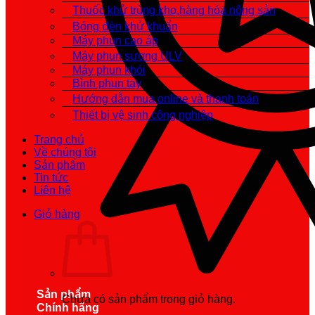
Thuốc khử trùng kho,hàng hóa nông sản
Bóng đèn khử khuẩn
Máy phun cao áp
Máy phun sương ULV
Máy phun khói
Bình phun tay
Hướng dẫn mua online và thanh toán
Thiết bị vệ sinh công nghiệp
Trang chủ
Về chúng tôi
Sản phẩm
Tin tức
Liên hệ
Giỏ hàng
Sản phẩm
Chưa có sản phẩm trong giỏ hàng.
Chính hãng