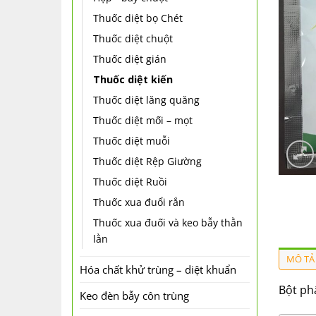
Thuốc diệt bọ Chét
Thuốc diệt chuột
Thuốc diệt gián
Thuốc diệt kiến
Thuốc diệt lăng quăng
Thuốc diệt mối – mọt
Thuốc diệt muỗi
Thuốc diệt Rệp Giường
Thuốc diệt Ruồi
Thuốc xua đuổi rắn
Thuốc xua đuối và keo bẫy thằn
lằn
MÔ TẢ
Hóa chất khử trùng – diệt khuẩn
Bột phấ
Keo đèn bẫy côn trùng