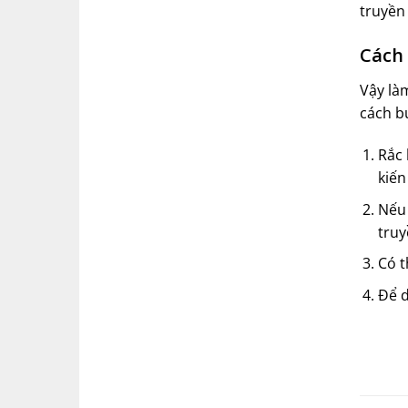
truyền 
Cách 
Vậy làm
cách b
Rắc 
kiến
Nếu 
truy
Có t
Để d