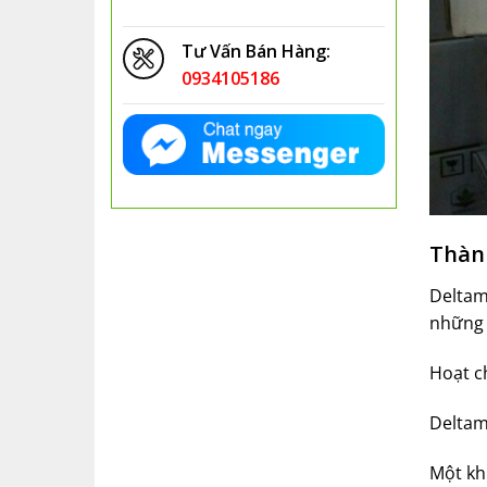
Tư Vấn Bán Hàng:
0934105186
Thàn
Deltam
những l
Hoạt c
Deltam
Một kh