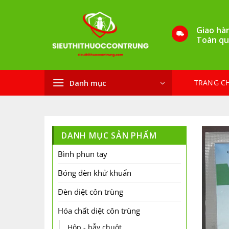
Bỏ
qua
Giao hà
nội
Toàn qu
dung
TRANG C
Danh mục
DANH MỤC SẢN PHẨM
Bình phun tay
Bóng đèn khử khuẩn
Đèn diệt côn trùng
Hóa chất diệt côn trùng
Hộp - bẫy chuột