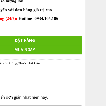
 số lượng lớn
yển với đơn hàng giá trị cao
ng (24/7):
Hotline- 0934.105.186
sco gói 50g số lượng
ĐẶT HÀNG
MUA NGAY
ệt côn trùng
,
Thuốc diệt kiến
iến đơn giản nhất hiện nay.