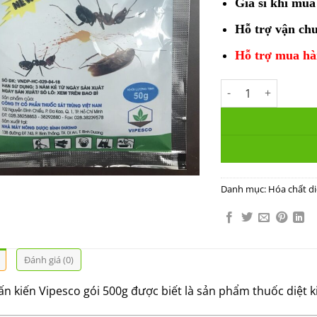
Giá sỉ khi mua
Hỗ trợ vận chu
Hỗ trợ mua hà
Bột phấn kiến Vipe
Danh mục:
Hóa chất di
Đánh giá (0)
n kiến Vipesco gói 500g được biết là sản phẩm thuốc diệt k