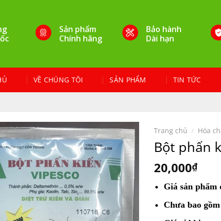
ng
Sản phẩm
Bảo hành
ốc
Chính hãng
Dài hạn
HỦ
VỀ CHÚNG TÔI
SẢN PHẨM
TIN TỨC
Trang chủ
/
Hóa ch
Bột phấn k
20,000
₫
Giá sản phẩm
Chưa bao gồm