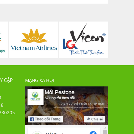
Y CẬP
MẠNG XÃ HỘI
4
18
330205