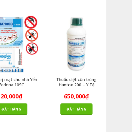
trị mạt cho nhà Yến
Thuốc diệt côn trùng
Thuốc d
Fedona 10SC
Hantox 200 – Y Tế
20,000
₫
650,000
₫
ĐẶT HÀNG
ĐẶT HÀNG