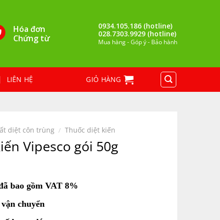
0934.105.186 (hotline)
Hóa đơn
028.7303.9929 (hotline)
Chứng từ
Mua hàng - Góp ý - Bảo hành
LIÊN HỆ
GIỎ HÀNG
ất diệt côn trùng
/
Thuốc diệt kiến
iến Vipesco gói 50g
 đã bao gồm VAT 8%
 vận chuyển