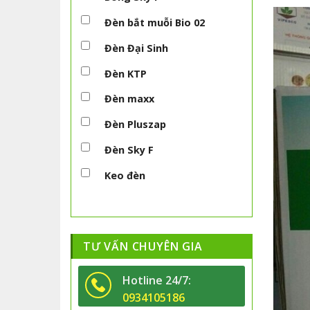
Đèn bắt muỗi Bio 02
Đèn Đại Sinh
Đèn KTP
Đèn maxx
Đèn Pluszap
Đèn Sky F
Keo đèn
TƯ VẤN CHUYÊN GIA
Hotline 24/7:
0934105186