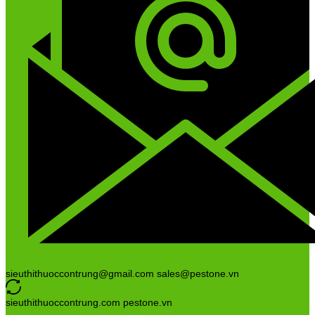
sieuthithuoccontrung@gmail.com sales@pestone.vn
sieuthithuoccontrung.com pestone.vn