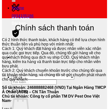
Hotline
0934105186
Bảo hành
Dài hạn
Chính sách thanh toán
Có 2 hình thức thanh toán, khách hàng có thể lựa chọn hình
thức thuận tiện và phù hợp với mình nhất:
Hóa đơn
Cách 1: Quý khách đặt hàng và được nhân viên xác nhận
Chứng từ
qua cuộc gọi trực tiếp. Qua đó, chúng tôi gửi hàng về cho
quý khách thông qua dịch vụ ship COD. Quý khách nhận
0934.105.186 (hotline)
hàng, kiểm tra hàng và thanh toán trực tiếp cho nhân viên
028.7303.9929 (hotline)
bưu phát.
Mua hàng - Góp ý - Bảo hành
Cách 2: Quý khách chuyển khoản trước cho chúng tôi qua
tài khoản nhân hàng, và chúng tôi sẽ gửi chuyển phát nhanh
cho quý khách:
Tìm
kiếm:
Số tài khoản: 246888882468 (VND) Tại Ngân Hàng TMCP
Giỏ hàng
Á Châu (ACB) – CN Tân Thuận
Chủ tài khoản: Công ty cổ phần TM DV Pest One Việt
Nam·
Lưu ý