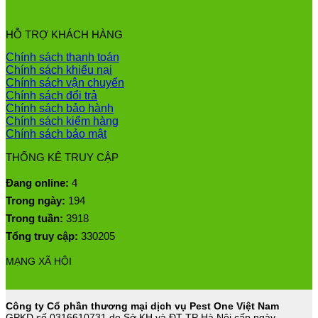
HỖ TRỢ KHÁCH HÀNG
Chính sách thanh toán
Chính sách khiếu nại
Chính sách vận chuyển
Chính sách đổi trả
Chính sách bảo hành
Chính sách kiểm hàng
Chính sách bảo mật
THỐNG KÊ TRUY CẬP
Đang online:
4
Trong ngày:
194
Trong tuần:
3918
Tổng truy cập:
330205
MẠNG XÃ HỘI
Công ty Cổ phần thương mại dịch vụ Pest One Việt Nam
GPKD số 0316610731 do Sở KH và ĐT TP Hà Nội cấp ngày