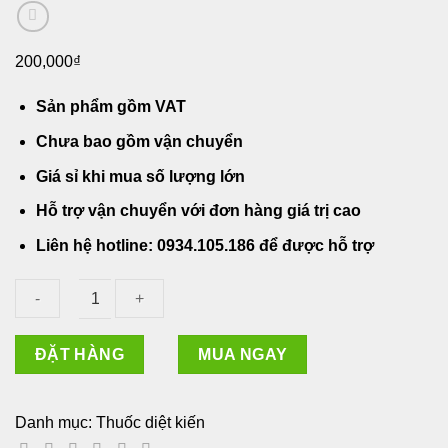
200,000
₫
Sản phẩm gồm VAT
Chưa bao gồm vận chuyển
Giá sỉ khi mua số lượng lớn
Hỗ trợ vận chuyển với đơn hàng giá trị cao
Liên hệ hotline:
0934.105.186
để được hỗ trợ
Gel
ĐẶT HÀNG
MUA NGAY
Diệt
kiến
maxforce
Danh mục:
Thuốc diệt kiến
quantum