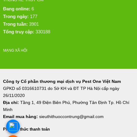
Đang online:
6
Trong ngày:
177
Trong tuần:
3901
Tổng truy cập:
330188
MẠNG XÃ HỘI
Công ty Cổ phần thương mại dịch vụ Pest One Việt Nam
GPKD số 0316610731 do Sở KH và ĐT TP Hà Nội cấp ngày
26/11/2020
Địa chỉ:
Tầng 1, 49 Điện Biên Phủ, Phường Tân Định Tp. Hồ Chí
Minh
Email mua hàng:
sieuthithuoccontrung@gmail.com
Phương thức thanh toán