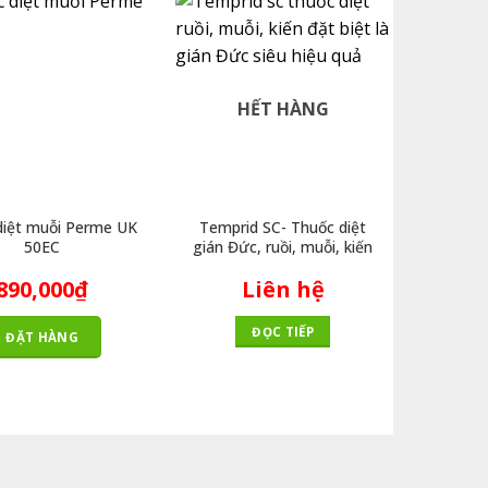
HẾT HÀNG
diệt muỗi Perme UK
Temprid SC- Thuốc diệt
Thuốc
50EC
gián Đức, ruồi, muỗi, kiến
Fe
890,000
₫
Liên hệ
ĐỌC TIẾP
ĐẶT HÀNG