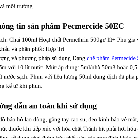
và môi trường
hông tin sản phẩm Pecmercide 50EC
ch: Chai 100ml Hoạt chất Permethrin 500gr/ lít+ Phụ gia v
hẩu và phân phối: Hợp Trí
ượng và phương pháp sử dụng Dạng
chế phẩm Permecide
ẩm với 10 lít nước. Mức áp dụng: 5ml/nhà 50m3 hoặc 0,5 
lít nước sạch. Phun với liều lượng 50ml dung dịch đã pha 
ng kể từ khi phun.
ng dẫn an toàn khi sử dụng
ồ bảo hộ lao động, găng tay cao su, đeo kính bảo vệ mắt
hút thuốc khi tiếp xúc với hóa chất Tránh hít phải hơi hóa
ông sử dụng chai đựng hóa chất vào các mục đích khác, s