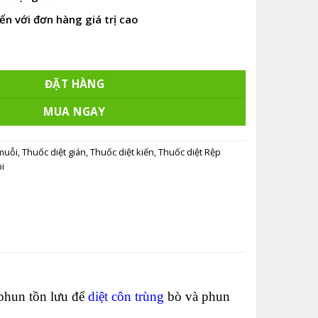
ển với đơn hàng giá trị cao
c diệt muỗi số lượng
ĐẶT HÀNG
MUA NGAY
muỗi
,
Thuốc diệt gián
,
Thuốc diệt kiến
,
Thuốc diệt Rệp
i
 phun tồn lưu để
diệt côn trùng
bò và phun