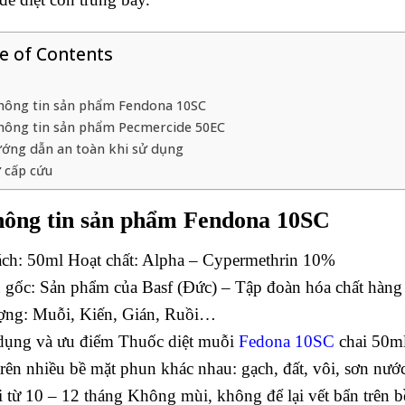
e of Contents
Thông tin sản phẩm Fendona 10SC
Thông tin sản phẩm Pecmercide 50EC
ớng dẫn an toàn khi sử dụng
ơ cấp cứu
hông tin sản phẩm Fendona 10SC
ch: 50ml Hoạt chất: Alpha – Cypermethrin 10%
gốc: Sản phẩm của Basf (Đức) – Tập đoàn hóa chất hàng 
ợng: Muỗi, Kiến, Gián, Ruồi…
ụng và ưu điểm Thuốc diệt muỗi
Fedona 10SC
chai 50m
trên nhiều bề mặt phun khác nhau: gạch, đất, vôi, sơn n
i từ 10 – 12 tháng Không mùi, không để lại vết bẩn trên 