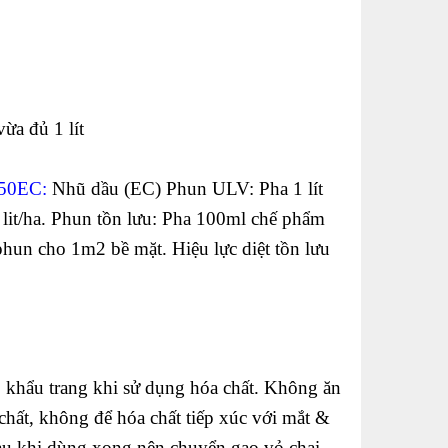
ừa đủ 1 lít
 50EC:
Nhũ dầu (EC) Phun ULV: Pha 1 lít
lit/ha. Phun tồn lưu: Pha 100ml chế phẩm
phun cho 1m2 bề mặt. Hiệu lực diệt tồn lưu
, khẩu trang khi sử dụng hóa chất. Không ăn
 chất, không để hóa chất tiếp xúc với mắt &
au khi dùng xong nên chuyển gao vỏ chai