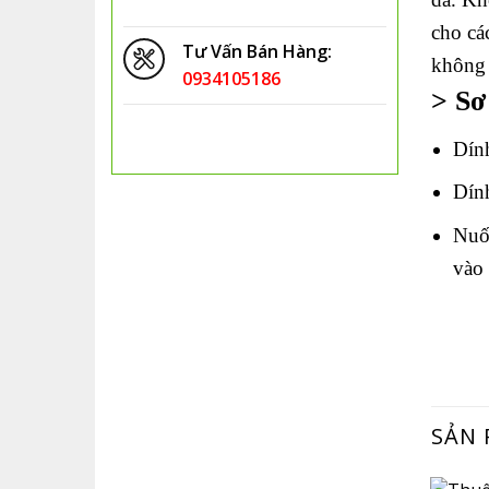
cho cá
Tư Vấn Bán Hàng:
không 
0934105186
> Sơ
Dính
Dính
Nuốt
vào 
SẢN