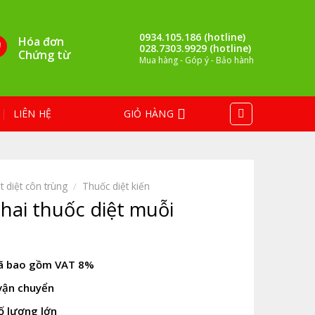
0934.105.186 (hotline)
Hóa đơn
028.7303.9929 (hotline)
Chứng từ
Mua hàng - Góp ý - Bảo hành
LIÊN HỆ
GIỎ HÀNG
t diệt côn trùng
/
Thuốc diệt kiến
hai thuốc diệt muỗi
đã bao gồm VAT 8%
vận chuyển
số lượng lớn