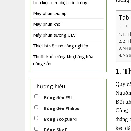
Linh kiện đèn diệt côn trùng
Máy phun cao áp
Tabl
Máy phun khói
1. 
Máy phun sương ULV
2. 
Thiết bị vệ sinh công nghiệp
>Hư
> S
Thuốc khử trùng kho,hàng hóa
nông sản
1. T
Quy cá
Thương hiệu
Nguồn 
Bóng đèn FSL
Đối tư
Bóng đèn Philips
Công d
tháng 
Bóng Ecoguard
kéo dà
Bóng Sky F