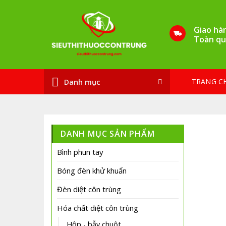
Bỏ
qua
Giao hà
nội
Toàn qu
dung
TRANG C
Danh mục
DANH MỤC SẢN PHẨM
Bình phun tay
Bóng đèn khử khuẩn
Đèn diệt côn trùng
Hóa chất diệt côn trùng
Hộp - bẫy chuột