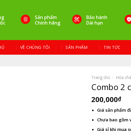
ng
Sản phẩm
Bảo hành
ốc
Chính hãng
Dài hạn
HỦ
VỀ CHÚNG TÔI
SẢN PHẨM
TIN TỨC
Trang chủ
/
Hóa chấ
Combo 2 c
200,000
₫
Giá sản phẩm 
Chưa bao gồm 
Giá sỉ khi mua 