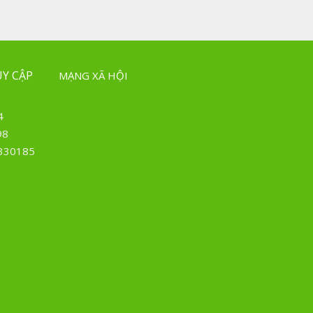
Y CẬP
MẠNG XÃ HỘI
4
98
330185