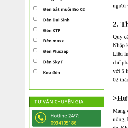
người 
Đèn bắt muỗi Bio 02
Đèn Đại Sinh
2. T
Đèn KTP
Quy cá
Đèn maxx
Nhập k
Đèn Pluszap
Liều l
Đèn Sky F
chế ph
với 5 
Keo đèn
02 thá
>Hướ
TƯ VẤN CHUYÊN GIA
Mang đ
Hotline 24/7:
uống, 
0934105186
da. Kh