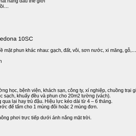
ất hàng đầu thế giới
uồi…
 Fedona 10SC
 bề mặt phun khác nhau: gạch, đất, vôi, sơn nước, xi măng, gỗ,
n
ờng học, bệnh viện, khách sạn, công ty, xí nghiệp, chuồng trại 
ớc sạch, khuấy đều và phun cho 20m2 tường (vách).
qua lại hay trú đậu. Hiệu lực kéo dài từ 4 – 6 tháng.
ớc để tẩm cho 1 mùng đôi hoặc 2 mùng đơn.
ông phơi trực tiếp dưới ánh nắng mặt trời.