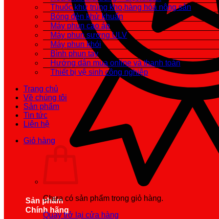
Thuốc khử trùng kho,hàng hóa nông sản
Bóng đèn khử khuẩn
Máy phun cao áp
Máy phun sương ULV
Máy phun khói
Bình phun tay
Hướng dẫn mua online và thanh toán
Thiết bị vệ sinh công nghiệp
Trang chủ
Về chúng tôi
Sản phẩm
Tin tức
Liên hệ
Giỏ hàng
Chưa có sản phẩm trong giỏ hàng.
Sản phẩm
Chính hãng
Quay trở lại cửa hàng