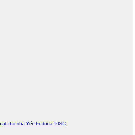
 mạt cho nhà Yến Fedona 10SC
,