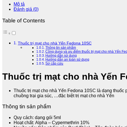
Yến
Mô tả
Fedona
Đánh giá (0)
10SC
số
Table of Contents
lượng
Thuốc trị mạt cho nhà Yến Fedona 10SC
Thông tin sản phẩm
Công dụng và ưu điểm thuốc trị mạt cho nhà Yến F
Hướng dẫn sử dụng
Hướng dẫn an toàn sử dụng
Sơ cấp cứu
Thuốc trị mạt cho nhà Yến 
Thuốc trị mạt cho nhà Yến Fedona 10SC là dạng thuốc phu
chuồng trại gia súc, …đặc biệt trị mạt cho nhà Yến
Thông tin sản phẩm
Quy cách: dạng gói 5ml
Hoạt chất: Alpha – Cypermethrin 10%