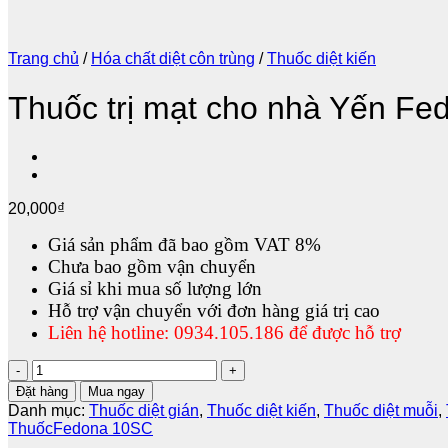
Trang chủ
/
Hóa chất diệt côn trùng
/
Thuốc diệt kiến
Thuốc trị mạt cho nhà Yến F
20,000
₫
Giá sản phẩm đã bao gồm VAT 8%
Chưa bao gồm vận chuyển
Giá sỉ khi mua số lượng lớn
Hỗ trợ vận chuyển với đơn hàng giá trị cao
Liên hệ hotline: 0934.105.186 để được hỗ trợ
Thuốc
trị
Đặt hàng
Mua ngay
mạt
Danh mục:
Thuốc diệt gián
,
Thuốc diệt kiến
,
Thuốc diệt muỗi
,
cho
ThuốcFedona 10SC
nhà