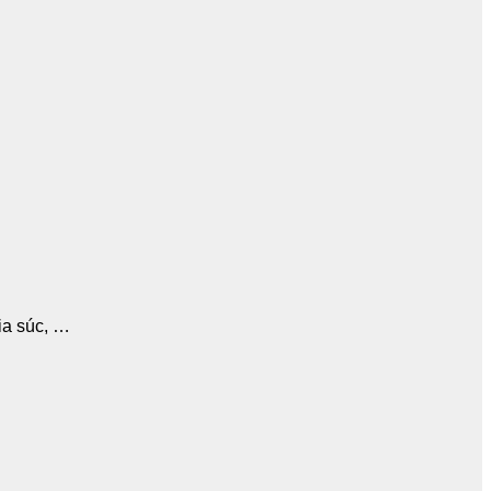
…
gia súc, …