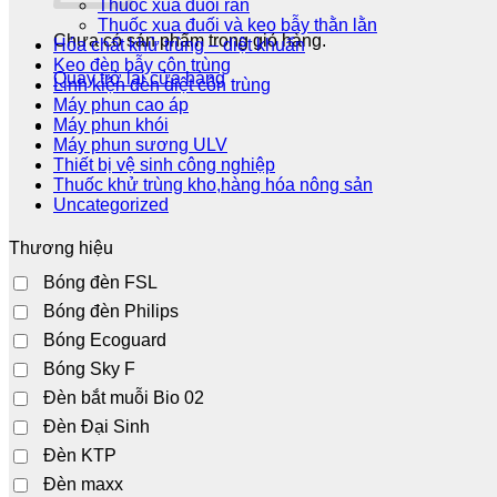
Thuốc xua đuổi rắn
Thuốc xua đuối và keo bẫy thằn lằn
Chưa có sản phẩm trong giỏ hàng.
Hóa chất khử trùng – diệt khuẩn
Keo đèn bẫy côn trùng
Quay trở lại cửa hàng
Linh kiện đèn diệt côn trùng
Máy phun cao áp
Máy phun khói
Máy phun sương ULV
Thiết bị vệ sinh công nghiệp
Thuốc khử trùng kho,hàng hóa nông sản
Uncategorized
Thương hiệu
Bóng đèn FSL
Bóng đèn Philips
Bóng Ecoguard
Bóng Sky F
Đèn bắt muỗi Bio 02
Đèn Đại Sinh
Đèn KTP
Đèn maxx