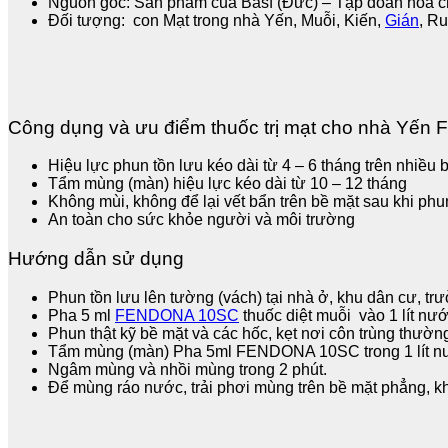
Nguồn gốc: Sản phẩm của Basf (Đức) – Tập đoàn hóa ch
Đối tượng: con Mạt trong nhà Yến, Muỗi, Kiến,
Gián
, R
Công dụng và ưu điểm thuốc trị mạt cho nhà Yến
Hiệu lực phun tồn lưu kéo dài từ 4 – 6 tháng trên nhiều
Tẩm mùng (màn) hiệu lực kéo dài từ 10 – 12 tháng
Không mùi, không để lại vết bẩn trên bề mặt sau khi phu
An toàn cho sức khỏe người và môi trường
Hướng dẫn sử dụng
Phun tồn lưu lên tường (vách) tại nhà ở, khu dân cư, trư
Pha 5 ml
FENDONA 10SC
thuốc diệt muỗi vào 1 lít nư
Phun thật kỹ bề mặt và các hốc, kẹt nơi côn trùng thường 
Tẩm mùng (màn) Pha 5ml FENDONA 10SC trong 1 lít nư
Ngâm mùng và nhồi mùng trong 2 phút.
Để mùng ráo nước, trải phơi mùng trên bề mặt phẳng, kh