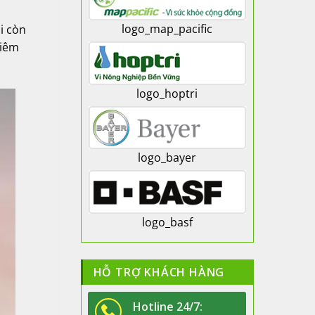
logo_map_pacific
i còn
viêm
logo_hoptri
logo_bayer
logo_basf
HỖ TRỢ KHÁCH HÀNG
Hotline 24/7: