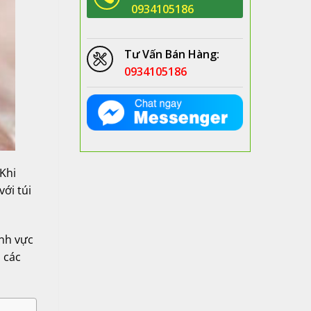
0934105186
Tư Vấn Bán Hàng:
0934105186
Khi
với túi
ĩnh vực
 các