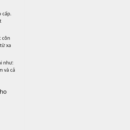
o cấp.
t
t côn
từ xa
ại như:
m và cả
cho