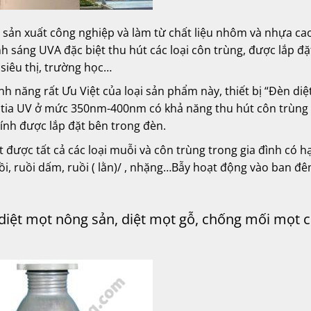
 sản xuất công nghiệp và làm từ chất liệu nhôm và nhựa ca
 sáng UVA đặc biệt thu hút các loại côn trùng, được lắp đặ
siêu thị, trường học…
tính năng rất Ưu Việt của loại sản phẩm này, thiết bị “Đèn diệ
 tia UV ở mức 350nm-400nm có khả năng thu hút côn trùng 
dính được lắp đặt bên trong đèn.
ệt được tất cả các loại muỗi và côn trùng trong gia đình có h
ồi, ruồi dấm, ruồi ( lằn)/ , nhặng…Bẫy hoạt động vào ban đê
diệt mọt nông sản, diệt mọt gỗ, chống mối mọt 