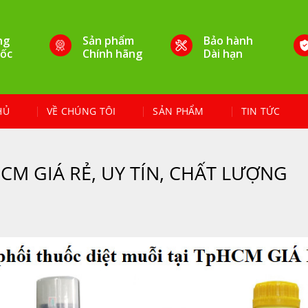
ng
Sản phẩm
Bảo hành
ốc
Chính hãng
Dài hạn
HỦ
VỀ CHÚNG TÔI
SẢN PHẨM
TIN TỨC
pHCM GIÁ RẺ, UY TÍN, CHẤT LƯỢNG