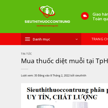
Bỏ
qua
Giao hà
nội
Toàn qu
dung
TRANG C
Danh mục
TIN TỨC
Mua thuốc diệt muỗi tại T
Lượt xem:
35
Đăng vào
8 Tháng 2, 2022
bởi
sieuthith