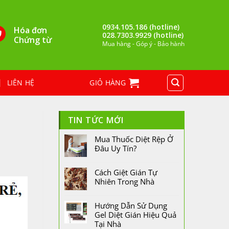
0934.105.186 (hotline)
Hóa đơn
028.7303.9929 (hotline)
Chứng từ
Mua hàng - Góp ý - Bảo hành
LIÊN HỆ
GIỎ HÀNG
TIN TỨC MỚI
Mua Thuốc Diệt Rệp Ở
Đâu Uy Tín?
Cách Giệt Gián Tự
Nhiên Trong Nhà
Hướng Dẫn Sử Dụng
Gel Diệt Gián Hiệu Quả
Tại Nhà