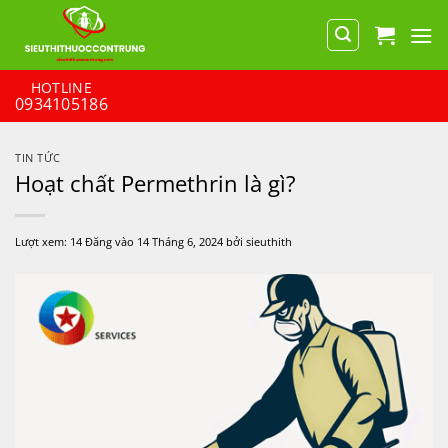
Bỏ
qua
nội
dung
HOTLINE
0934105186
TIN TỨC
Hoạt chất Permethrin là gì?
Lượt xem:
14
Đăng vào
14 Tháng 6, 2024
bởi
sieuthith