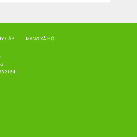
Y CẬP
MẠNG XÃ HỘI
6
43
332164