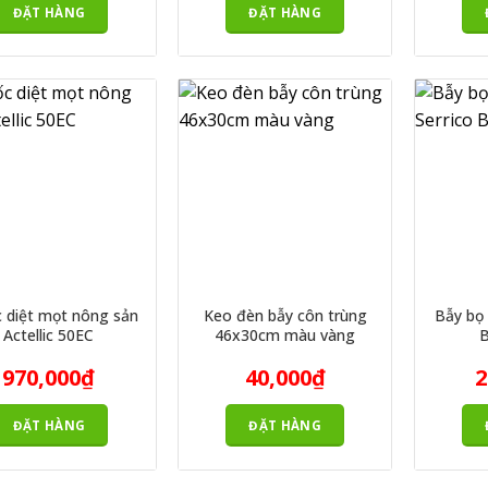
ĐẶT HÀNG
ĐẶT HÀNG
 diệt mọt nông sản
Keo đèn bẫy côn trùng
Bẫy bọ
Actellic 50EC
46x30cm màu vàng
B
970,000
₫
40,000
₫
2
ĐẶT HÀNG
ĐẶT HÀNG