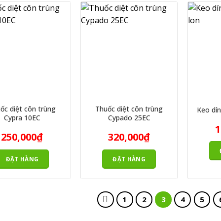
ốc diệt côn trùng
Thuốc diệt côn trùng
Keo dín
Cypra 10EC
Cypado 25EC
1
250,000
₫
320,000
₫
ĐẶT HÀNG
ĐẶT HÀNG
1
2
3
4
5