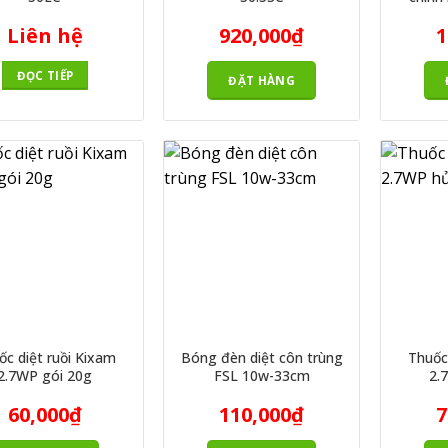
Liên hệ
920,000
₫
1
ĐỌC TIẾP
ĐẶT HÀNG
ốc diệt ruồi Kixam
Bóng đèn diệt côn trùng
Thuốc
2.7WP gói 20g
FSL 10w-33cm
2.
60,000
₫
110,000
₫
7