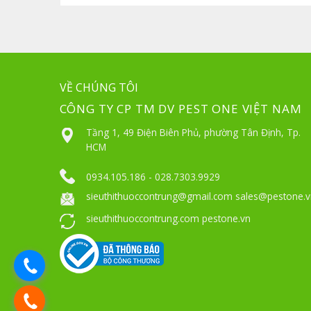
VỀ CHÚNG TÔI
CÔNG TY CP TM DV PEST ONE VIỆT NAM
Tầng 1, 49 Điện Biên Phủ, phường Tân Định, Tp.
HCM
0934.105.186 - 028.7303.9929
sieuthithuoccontrung@gmail.com sales@pestone.v
sieuthithuoccontrung.com pestone.vn