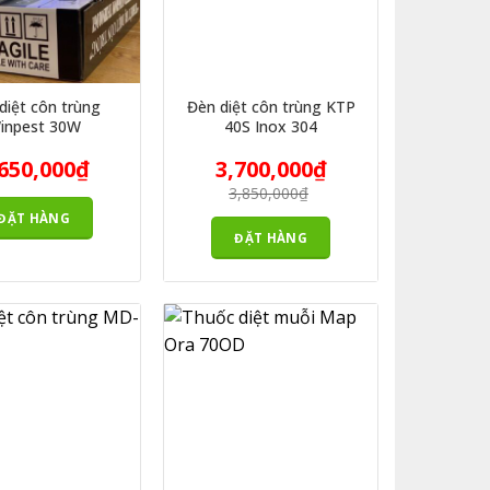
diệt côn trùng
Đèn diệt côn trùng KTP
inpest 30W
40S Inox 304
Giá
Giá
650,000
₫
3,700,000
₫
gốc
hiện
là:
tại
3,850,000
₫
3,850,000₫.
là:
ĐẶT HÀNG
3,700,000₫.
ĐẶT HÀNG