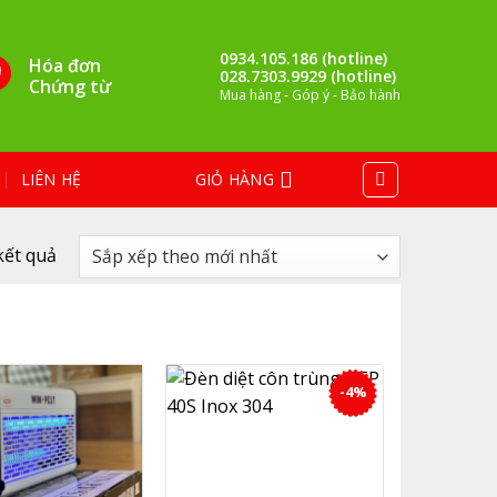
0934.105.186 (hotline)
Hóa đơn
028.7303.9929 (hotline)
Chứng từ
Mua hàng - Góp ý - Bảo hành
LIÊN HỆ
GIỎ HÀNG
kết quả
-4%