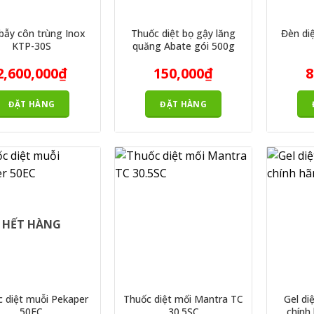
n KTP
bẫy côn trùng Inox
Thuốc diệt bọ gậy lăng
Đèn di
KTP-30S
quăng Abate gói 500g
n maxx
2,600,000
₫
150,000
₫
8
ĐẶT HÀNG
ĐẶT HÀNG
 Pluszap
 Sky F
 đèn
HẾT HÀNG
 diệt muỗi Pekaper
Thuốc diệt mối Mantra TC
Gel di
50EC
30.5SC
chính