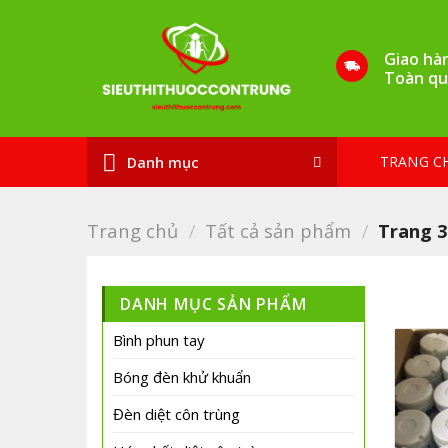
Bỏ
qua
Giao hà
nội
Toàn qu
dung
TRANG C
Danh mục
Trang chủ
/
Tất cả sản phẩm
/
Trang 
DANH MỤC SẢN PHẨM
Bình phun tay
Bóng đèn khử khuẩn
Đèn diệt côn trùng