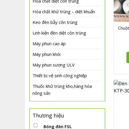
Hóa chất diệt côn trùng
Bón
Hóa chất khử trùng – diệt khuẩn
Keo đèn bẫy côn trùng
Bón
Chuột
Linh kiện đèn diệt côn trùng
Máy phun cao áp
Bó
Máy phun khói
Máy phun sương ULV
Bón
Thiết bị vệ sinh công nghiệp
Thuốc khử trùng kho,hàng hóa
Đèn
nông sản
Đèn
Thương hiệu
Bóng đèn FSL