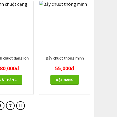
h chuột dạng lon
Bẫy chuột thông minh
80,000
₫
55,000
₫
ĐẶT HÀNG
ĐẶT HÀNG
6
7