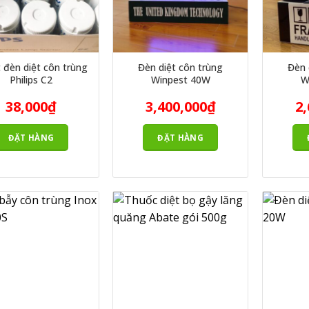
g đèn FSL
g đèn Philips
 đèn diệt côn trùng
Đèn diệt côn trùng
Đèn 
Philips C2
Winpest 40W
W
38,000
₫
3,400,000
₫
2,
ng Ecoguard
ĐẶT HÀNG
ĐẶT HÀNG
g Sky F
 bắt muỗi Bio 02
 Đại Sinh