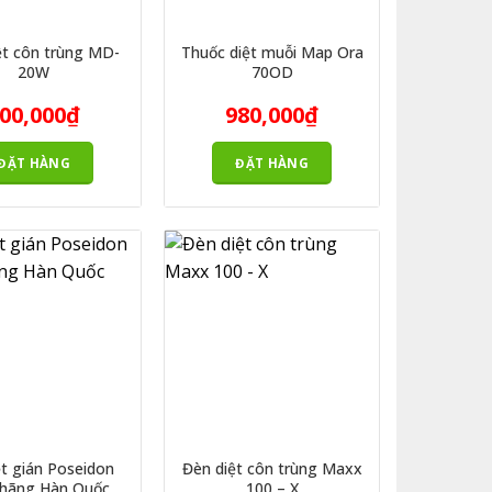
ệt côn trùng MD-
Thuốc diệt muỗi Map Ora
20W
70OD
00,000
₫
980,000
₫
ĐẶT HÀNG
ĐẶT HÀNG
ệt gián Poseidon
Đèn diệt côn trùng Maxx
 hãng Hàn Quốc
100 – X