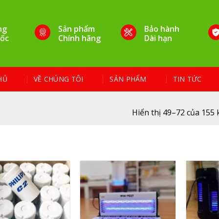
ng
Sản phẩm
Bảo hành
ốc
Chính hãng
Dài hạn
HỦ
VỀ CHÚNG TÔI
SẢN PHẨM
TIN TỨC
3
Hiển thị 49–72 của 155 
Thương hiệu