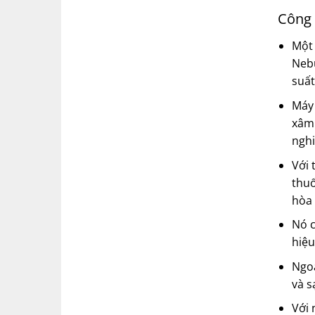
Công 
Một 
Nebu
suất
Máy 
xâm 
nghi
Với 
thuố
hòa 
Nó c
hiệu
Ngoà
và s
Với 