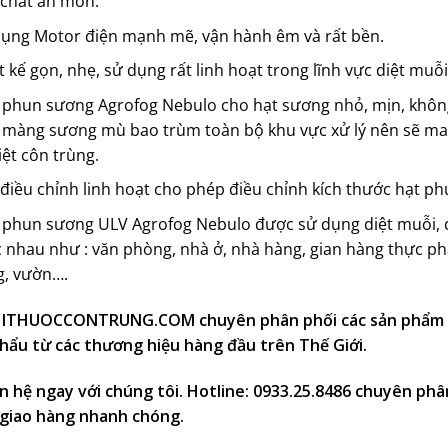
 chất ăn mòn.
dụng Motor điện mạnh mẽ, vận hành êm và rất bền.
t kế gọn, nhẹ, sử dụng rất linh hoạt trong lĩnh vực diệt muỗ
phun sương Agrofog Nebulo cho hạt sương nhỏ, mịn, không đ
màng sương mù bao trùm toàn bộ khu vực xử lý nên sẽ mang
iệt côn trùng.
điều chỉnh linh hoạt cho phép điều chỉnh kích thước hạt ph
y
phun sương ULV
Agrofog Nebulo được sử dụng diệt muỗi,
 nhau như : văn phòng, nhà ở, nhà hàng, gian hàng thực ph
g, vườn….
ITHUOCCONTRUNG.COM chuyên phân phối các sản phẩm hóa
hẩu từ các thương hiệu hàng đầu trên Thế Giới.
ên hệ ngay với chúng tôi. Hotline: 0933.25.8486 chuyên phân
 giao hàng nhanh chóng.