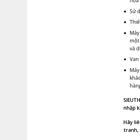
hóa
Sử 
Thiế
Máy 
một 
và d
Van 
Má
khác
hàn
SIEUTH
nhập k
Hãy li
tranh,