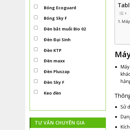
Tabl
Bóng Ecoguard
Bóng Sky F
Máy
Đèn bắt muỗi Bio 02
Đèn Đại Sinh
Đèn KTP
Máy
Đèn maxx
Máy 
Đèn Pluszap
khác
hàn
Đèn Sky F
Keo đèn
Thông
Sử d
Dạng
TƯ VẤN CHUYÊN GIA
Kích