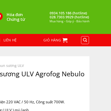
0934.105.186 (hotline)
Hóa đơn
028.7303.9929 (hotline)
Chứng từ
Mua hàng - Góp ý - Bảo hành
LIÊN HỆ
GIỎ HÀNG
hun sương ULV
sương ULV Agrofog Nebulo
iện 220 VAC / 50 Hz, Công suất 700W.
 ( ULV ) mù lạnh.