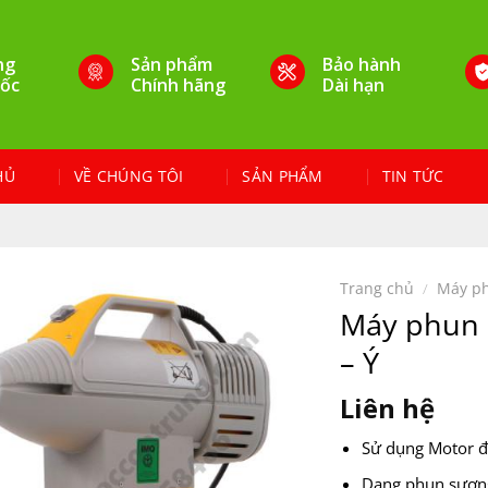
ng
Sản phẩm
Bảo hành
ốc
Chính hãng
Dài hạn
HỦ
VỀ CHÚNG TÔI
SẢN PHẨM
TIN TỨC
Trang chủ
/
Máy p
Máy phun 
– Ý
Liên hệ
Sử dụng Motor đ
Dạng phun sương