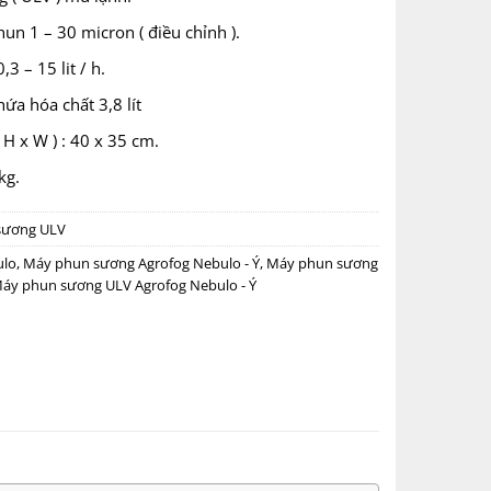
un 1 – 30 micron ( điều chỉnh ).
3 – 15 lit / h.
ứa hóa chất 3,8 lít
 H x W ) : 40 x 35 cm.
kg.
sương ULV
ulo
,
Máy phun sương Agrofog Nebulo - Ý
,
Máy phun sương
áy phun sương ULV Agrofog Nebulo - Ý