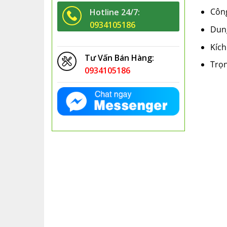
Công
Hotline 24/7:
0934105186
Dung
Kích
Tư Vấn Bán Hàng:
Trọn
0934105186