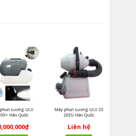
phun sương ULV
Máy phun sương ULV SS
Máy p
00+ Hàn Quốc
20EU Hàn Quốc
U
0,000,000
₫
Liên hệ