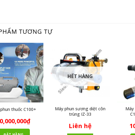
PHẨM TƯƠNG TỰ
HẾT HÀNG
Máy phun sương diệt côn
Máy 
phun thuốc C100+
trùng IZ-33
C1
0,000,000
₫
Liên hệ
1
ĐẶT HÀNG