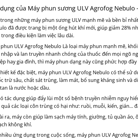
dụng của Máy phun sương ULV Agrofog Nebulo 
trong những máy phun sương ULV mạnh mẽ và bền bỉ nhất c
lo đã được trang bị một ống hút khí mới, giúp giảm 28% nh
 trong điều kiện làm việc lâu dài.
phun ULV Agrofog Nebulo Là loại máy phun mạnh mẽ, khối l
nhập và lan truyền nhanh chóng của thuốc đến mọi ngõ ngá
ệp hay gia đình, thì máy phun dạng này cũng phức hợp đầy
thiết kế đặc biệt, máy phun ULV Agrofog Nebulo có thể sử d
c trừ sâu, chất sát trùng, làm mát, bổ sung kháng sinh và d
tan là nước hoặc dầu.
ó tác dụng giúp đẩy lùi một số bệnh truyền nhiễm nguy h
 quả các loại côn trùng có hại như: ruồi, muỗi, kiến, gián… đ
i ra, máy còn giúp làm sạch máy tính, giường, tủ quần áo, 
ạch không khí.
nhiều ứng dụng trong cuộc sống, máy phun ULV Agrofog Ne