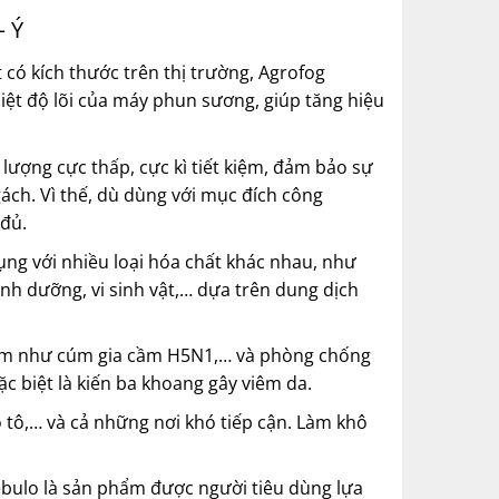
– Ý
ó kích thước trên thị trường, Agrofog
iệt độ lõi của máy phun sương, giúp tăng hiệu
ượng cực thấp, cực kì tiết kiệm, đảm bảo sự
ch. Vì thế, dù dùng với mục đích công
 đủ.
ụng với nhiều loại hóa chất khác nhau, như
inh dưỡng, vi sinh vật,… dựa trên dung dịch
iểm như cúm gia cầm H5N1,… và phòng chống
ặc biệt là kiến ba khoang gây viêm da.
ô tô,… và cả những nơi khó tiếp cận. Làm khô
bulo là sản phẩm được người tiêu dùng lựa