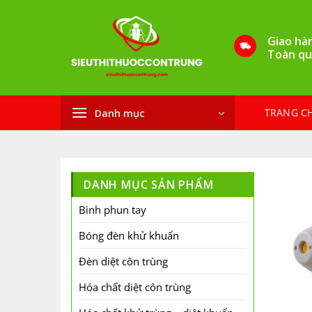
Bỏ
qua
Giao hà
nội
Toàn qu
dung
TRANG C
Danh mục
DANH MỤC SẢN PHẨM
Bình phun tay
Bóng đèn khử khuẩn
Đèn diệt côn trùng
Hóa chất diệt côn trùng