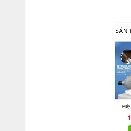
SẢN 
Máy 
1