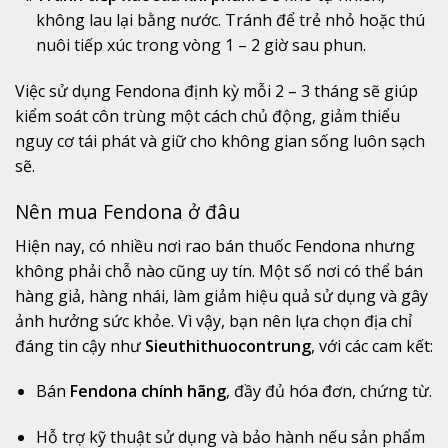
không
lau
lại
bằng
nước.
Tránh
để
trẻ
nhỏ
hoặc
thú
nuôi
tiếp
xúc
trong
vòng
1 –
2
giờ
sau
phun.
Việc
sử
dụng
Fendona
định
kỳ
mỗi
2 –
3
tháng
sẽ
giúp
kiểm
soát
côn
trùng
một
cách
chủ
động,
giảm
thiểu
nguy
cơ
tái
phát
và
giữ
cho
không
gian
sống
luôn
sạch
sẽ.
Nên
mua
Fendona
ở
đâu
Hiện
nay,
có
nhiều
nơi
rao
bán
thuốc
Fendona
nhưng
không
phải
chỗ
nào
cũng
uy
tín.
Một
số
nơi
có
thể
bán
hàng
giả,
hàng
nhái,
làm
giảm
hiệu
quả
sử
dụng
và
gây
ảnh
hưởng
sức
khỏe.
Vì
vậy,
bạn
nên
lựa
chọn
địa
chỉ
đáng
tin
cậy
như
Sieuthithuocontrung
,
với
các
cam
kết:
Bán
Fendona
chính
hãng
,
đầy
đủ
hóa
đơn,
chứng
từ.
Hỗ
trợ
kỹ
thuật
sử
dụng
và
bảo
hành
nếu
sản
phẩm