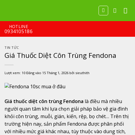
Bỏ
qua
nội
dung
HOTLINE
0934105186
TIN TỨC
Giá Thuốc Diệt Côn Trùng Fendona
Lượt xem:
10
Đăng vào
15 Tháng 1, 2026
bởi
sieuthith
Giá
thuốc
diệt
côn
trùng
Fendona
là
điều
mà
nhiều
người
quan
tâm
khi
lựa
chọn
giải
pháp
bảo
vệ
gia
đình
khỏi
côn trùng
,
muỗi,
gián,
kiến,
rệp,
bọ
chét…
Trên
thị
trường
hiện
nay,
sản
phẩm
Fendona
được
phân
phối
với
nhiều
mức
giá
khác
nhau,
tùy
thuộc
vào
dung
tích,