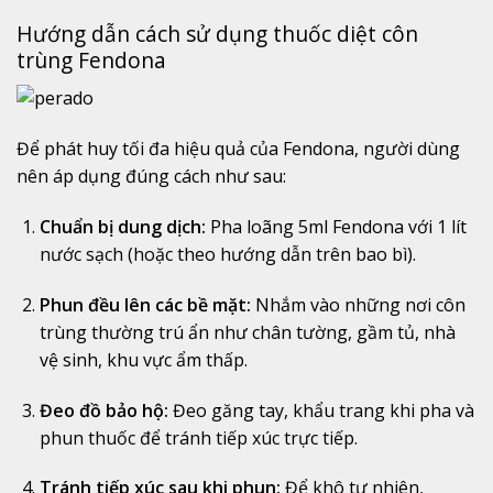
Hướng
dẫn
cách
sử
dụng
thuốc
diệt
côn
trùng
Fendona
Để
phát
huy
tối
đa
hiệu
quả
của
Fendona,
người
dùng
nên
áp
dụng
đúng
cách
như
sau:
Chuẩn
bị
dung
dịch:
Pha
loãng
5ml
Fendona
với
1
lít
nước
sạch (
hoặc
theo
hướng
dẫn
trên
bao
bì).
Phun
đều
lên
các
bề
mặt:
Nhắm
vào
những
nơi
côn
trùng
thường
trú
ẩn
như
chân
tường,
gầm
tủ,
nhà
vệ
sinh,
khu
vực
ẩm
thấp.
Đeo
đồ
bảo
hộ:
Đeo
găng
tay,
khẩu
trang
khi
pha
và
phun
thuốc
để
tránh
tiếp
xúc
trực
tiếp.
Tránh
tiếp
xúc
sau
khi
phun:
Để
khô
tự
nhiên,