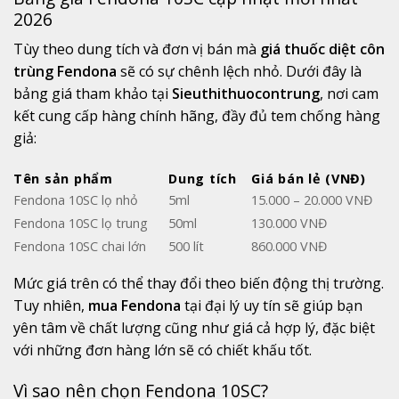
2026
Tùy
theo
dung
tích
và
đơn
vị
bán
mà
giá
thuốc
diệt
côn
trùng
Fendona
sẽ
có
sự
chênh
lệch
nhỏ.
Dưới
đây
là
bảng
giá
tham
khảo
tại
Sieuthithuocontrung
,
nơi
cam
kết
cung
cấp
hàng
chính
hãng,
đầy
đủ
tem
chống
hàng
giả:
Tên
sản
phẩm
Dung
tích
Giá
bán
lẻ (
VNĐ)
Fendona
10SC
lọ
nhỏ
5ml
15.000 –
20.000
VNĐ
Fendona
10SC
lọ
trung
50ml
130.000 VNĐ
Fendona
10SC
chai
lớn
500
lít
860.000
VNĐ
Mức
giá
trên
có
thể
thay
đổi
theo
biến
động
thị
trường.
Tuy
nhiên,
mua
Fendona
tại
đại
lý
uy
tín
sẽ
giúp
bạn
yên
tâm
về
chất
lượng
cũng
như
giá
cả
hợp
lý,
đặc
biệt
với
những
đơn
hàng
lớn
sẽ
có
chiết
khấu
tốt.
Vì
sao
nên
chọn
Fendona
10SC?