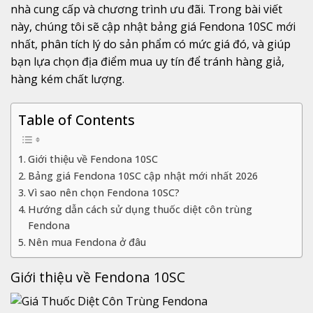
nhà
cung
cấp
và
chương
trình
ưu
đãi.
Trong
bài
viết
này,
chúng
tôi
sẽ
cập
nhật
bảng
giá
Fendona
10SC
mới
nhất,
phân
tích
lý
do
sản
phẩm
có
mức
giá
đó,
và
giúp
bạn
lựa
chọn
địa
điểm
mua
uy
tín
để
tránh
hàng
giả,
hàng
kém
chất
lượng.
Table of Contents
Giới thiệu về Fendona 10SC
Bảng giá Fendona 10SC cập nhật mới nhất 2026
Vì sao nên chọn Fendona 10SC?
Hướng dẫn cách sử dụng thuốc diệt côn trùng
Fendona
Nên mua Fendona ở đâu
Giới
thiệu
về
Fendona
10SC