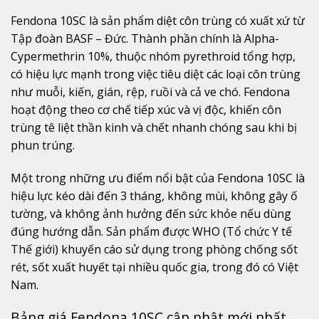
Fendona
10SC
là
sản
phẩm
diệt
côn
trùng
có
xuất
xứ
từ
Tập
đoàn
BASF –
Đức.
Thành
phần
chính
là
Alpha-
Cypermethrin
10%,
thuộc
nhóm
pyrethroid
tổng
hợp,
có
hiệu
lực
mạnh
trong
việc
tiêu
diệt
các
loại
côn
trùng
như
muỗi,
kiến,
gián,
rệp,
ruồi
và
cả
ve
chó.
Fendona
hoạt
động
theo
cơ
chế
tiếp
xúc
và
vị
độc,
khiến
côn
trùng
tê
liệt
thần
kinh
và
chết
nhanh
chóng
sau
khi
bị
phun
trúng.
Một
trong
những
ưu
điểm
nổi
bật
của
Fendona
10SC
là
hiệu
lực
kéo
dài
đến
3
tháng,
không
mùi,
không
gây
ố
tường,
và
không
ảnh
hưởng
đến
sức
khỏe
nếu
dùng
đúng
hướng
dẫn.
Sản
phẩm
được
WHO (
Tổ
chức
Y
tế
Thế
giới)
khuyến
cáo
sử
dụng
trong
phòng
chống
sốt
rét,
sốt
xuất
huyết
tại
nhiều
quốc
gia,
trong
đó
có
Việt
Nam.
Bảng
giá
Fendona
10SC
cập
nhật
mới
nhất