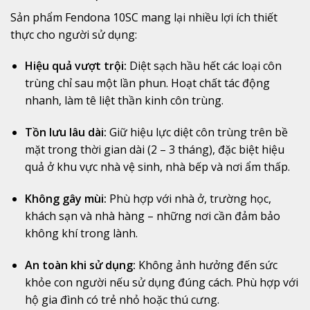
Sản
phẩm
Fendona
10SC
mang
lại
nhiều
lợi
ích
thiết
thực
cho
người
sử
dụng:
Hiệu
quả
vượt
trội:
Diệt
sạch
hầu
hết
các
loại
côn
trùng
chỉ
sau
một
lần
phun.
Hoạt
chất
tác
động
nhanh,
làm
tê
liệt
thần
kinh
côn
trùng.
Tồn
lưu
lâu
dài:
Giữ
hiệu
lực
diệt
côn
trùng
trên
bề
mặt
trong
thời
gian
dài (
2 –
3
tháng),
đặc
biệt
hiệu
quả
ở
khu
vực
nhà
vệ
sinh,
nhà
bếp
và
nơi
ẩm
thấp.
Không
gây
mùi:
Phù
hợp
với
nhà
ở,
trường
học,
khách
sạn
và
nhà
hàng –
những
nơi
cần
đảm
bảo
không
khí
trong
lành.
An
toàn
khi
sử
dụng:
Không
ảnh
hưởng
đến
sức
khỏe
con
người
nếu
sử
dụng
đúng
cách.
Phù
hợp
với
hộ
gia
đình
có
trẻ
nhỏ
hoặc
thú
cưng.