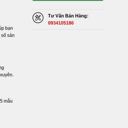
Tư Vấn Bán Hàng:
0934105186
iúp bạn
 số sản
ong
 xuyên.
à 5 mẫu