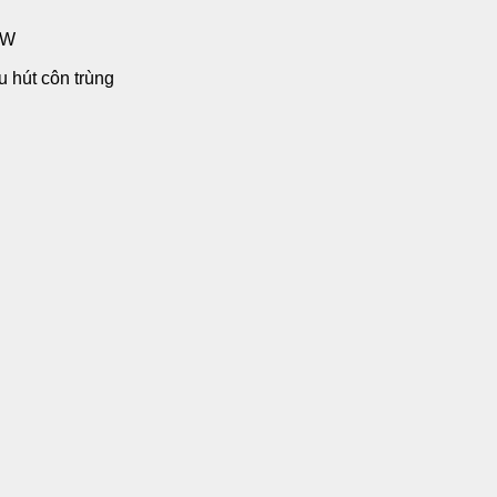
5W
 hút côn trùng