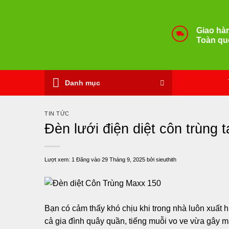
Bỏ
qua
Giao hà
nội
Toàn qu
dung
Danh mục
TIN TỨC
Đèn lưới điện diệt côn trùng 
Lượt xem:
1
Đăng vào
29 Tháng 9, 2025
bởi
sieuthith
Bạn có cảm thấy khó chịu khi trong nhà luôn xuất hi
cả gia đình quây quần, tiếng muỗi vo ve vừa gây 