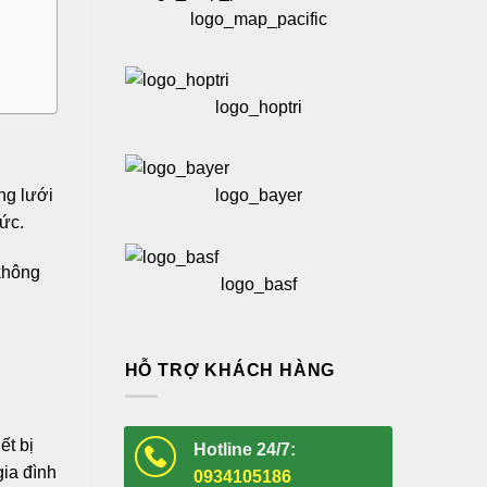
logo_map_pacific
logo_hoptri
ng lưới
logo_bayer
tức.
 không
logo_basf
HỖ TRỢ KHÁCH HÀNG
ết bị
Hotline 24/7:
gia đình
0934105186