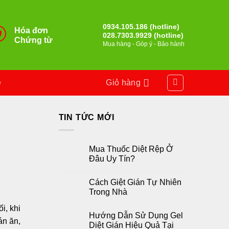
0934.105.186 (hotline)
Hóa đơn
028.7303.9929 (hotline)
Chứng từ
Mua hàng - Góp ý - Bảo hành
ệ
Giỏ hàng
TIN TỨC MỚI
Mua Thuốc Diệt Rệp Ở
Đâu Uy Tín?
Cách Giệt Gián Tự Nhiên
Trong Nhà
i, khi
Hướng Dẫn Sử Dụng Gel
án ăn,
Diệt Gián Hiệu Quả Tại