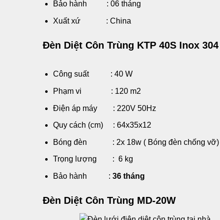
Bảo hành : 06 tháng
Xuất xứ : China
Đèn Diệt Côn Trùng KTP 40S Inox 304
Công suất : 40 W
Phạm vi : 120 m2
Điện áp máy : 220V 50Hz
Quy cách (cm) : 64x35x12
Bóng đèn : 2x 18w ( Bóng đèn chống vỡ)
Trọng lượng : 6 kg
Bảo hành :
36 tháng
Đèn Diệt Côn Trùng MD-20W