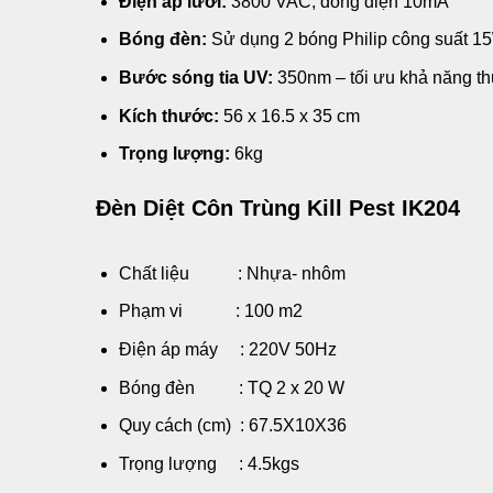
Điện áp lưới:
3800 VAC, dòng điện 10mA
Bóng đèn:
Sử dụng 2 bóng Philip công suất 1
Bước sóng tia UV:
350nm – tối ưu khả năng thu
Kích thước:
56 x 16.5 x 35 cm
Trọng lượng:
6kg
Đèn Diệt Côn Trùng Kill Pest IK204
Chất liệu : Nhựa- nhôm
Phạm vi : 100 m2
Điện áp máy : 220V 50Hz
Bóng đèn : TQ 2 x 20 W
Quy cách (cm) : 67.5X10X36
Trọng lượng : 4.5kgs