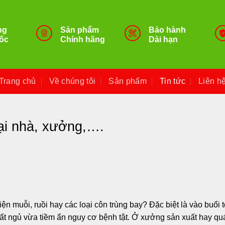
ng
Sản phẩm
Bảo hành
ốc
Chính hãng
Dài hạn
Trang chủ
Về chúng tôi
Sản phẩm
Tin tức
Liên h
tại nhà, xưởng,….
ện muỗi, ruồi hay các loại côn trùng bay? Đặc biệt là vào buổi tố
mất ngủ vừa tiềm ẩn nguy cơ bệnh tật. Ở xưởng sản xuất hay qu