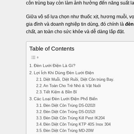
côn trùng bay còn làm ảnh hưởng đến năng suất la
Giữa vô số lựa chọn như thuốc xịt, hương muỗi, vợt
gia đình và doanh nghiệp tin dùng, đó chính là
đèn
chất, an toàn cho sức khỏe và dễ dàng lắp đặt.
Table of Contents
Đèn Lưới Điện Là Gì?
Lợi Ích Khi Dùng Đèn Lưới Điện
Diệt Muỗi, Diệt Ruồi, Diệt Côn trùng Bay.
An Toàn Cho Trẻ Nhỏ & Vật Nuôi
Tiết Kiệm & Bền Bỉ
Các Loại Đèn Lưới Điện Phổ Biến
Đèn Diệt Côn Trùng DS-D202I
Đèn Diệt Côn Trùng DS-D152I
Đèn Diệt Côn Trùng Kill Pest IK204
Đèn Diệt Côn Trùng KTP 40S Inox 304
Đèn Diệt Côn Trùng MD-20W