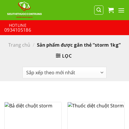
Bỏ
qua
nội
dung
HOTLINE
0934105186
Trang chủ
/
Sản phẩm được gắn thẻ “storm 1kg”
LỌC
Thương hiệu