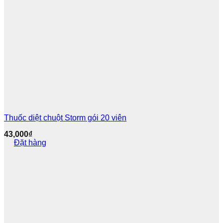
Bóng Ecoguard
Bóng Sky F
Đèn bắt muỗi Bio 02
Đèn Đại Sinh
Đèn KTP
Thuốc diệt chuột Storm gói 20 viên
43,000
₫
Đèn maxx
Đặt hàng
Đèn Pluszap
Đèn Sky F
Keo đèn