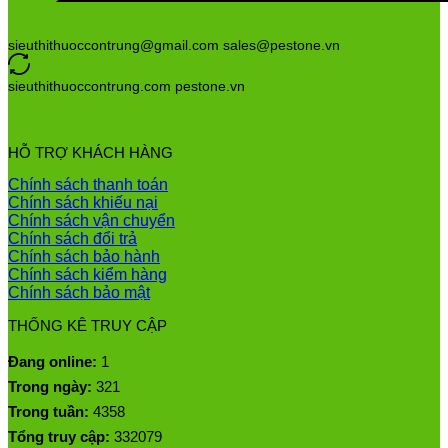
sieuthithuoccontrung@gmail.com sales@pestone.vn
sieuthithuoccontrung.com pestone.vn
HỖ TRỢ KHÁCH HÀNG
Chính sách thanh toán
Chính sách khiếu nại
Chính sách vận chuyển
Chính sách đổi trả
Chính sách bảo hành
Chính sách kiểm hàng
Chính sách bảo mật
THỐNG KÊ TRUY CẬP
Đang online:
1
Trong ngày:
321
Trong tuần:
4358
Tổng truy cập:
332079