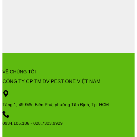
VỀ CHÚNG TÔI
CÔNG TY CP TM DV PEST ONE VIỆT NAM
Tầng 1, 49 Điện Biên Phủ, phường Tân Định, Tp. HCM
0934.105.186 - 028.7303.9929