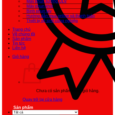
Máy phun sương ULV
Máy phun khói
Bình phun tay
Hướng dẫn mua online và thanh toán
Thiết bị vệ sinh công nghiệp
Trang chủ
Về chúng tôi
Sản phẩm
Tin tức
Liên hệ
Giỏ hàng
Chưa có sản phẩm trong giỏ hàng.
Quay trở lại cửa hàng
Sản phẩm
Chính hãng