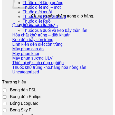
Thuốc diệt lăng quăng
Thuốc diệt mối – mọt
Thuốc diệt muỗi
Chưa có sản phẩm trong giỏ hàng.
Thuốc diệt Rệp Giường
Thuốc diệt Ruồi
Quay trở lại cửa hàng
Thuốc xua đuổi rắn
Thuốc xua đuối và keo bẫy thằn lằn
Hóa chất khử trùng – diệt khuẩn
Keo đèn bẫy côn trùng
Linh kiện đèn diệt côn trùng
Máy phun cao áp
Máy phun khói
Máy phun sương ULV
Thiết bị vệ sinh công nghiệp
Thuốc khử trùng kho,hàng hóa nông sản
Uncategorized
Thương hiệu
Bóng đèn FSL
Bóng đèn Philips
Bóng Ecoguard
Bóng Sky F